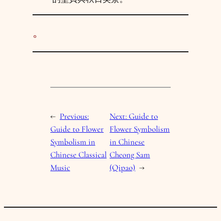
。
←
Previous:
Next:
Guide to
Guide to Flower
Flower Symbolism
Symbolism in
in Chinese
Chinese Classical
Cheong Sam
Music
(Qipao)
→