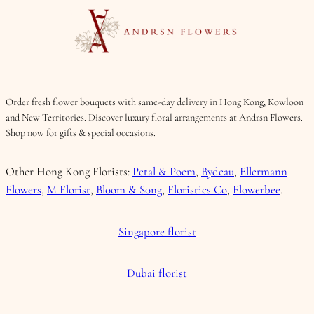
Order fresh flower bouquets with same-day delivery in Hong Kong, Kowloon
and New Territories. Discover luxury floral arrangements at Andrsn Flowers.
Shop now for gifts & special occasions.
Other Hong Kong Florists:
Petal & Poem
,
Bydeau
,
Ellermann
Flowers
,
M Florist
,
Bloom & Song
,
Floristics Co
,
Flowerbee
.
Singapore florist
Dubai florist