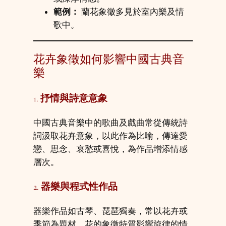
範例：
蘭花象徵多見於室內樂及情
歌中。
花卉象徵如何影響中國古典音
樂
1.
抒情與詩意意象
中國古典音樂中的歌曲及戲曲常從傳統詩
詞汲取花卉意象，以此作為比喻，傳達愛
戀、思念、哀愁或喜悅，為作品增添情感
層次。
2.
器樂與程式性作品
器樂作品如古琴、琵琶獨奏，常以花卉或
季節為題材。花的象徵特質影響旋律的情