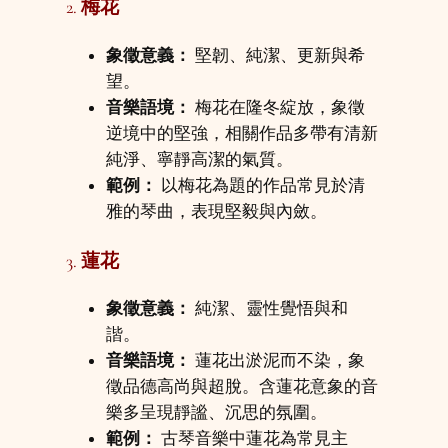
2.
梅花
象徵意義：
堅韌、純潔、更新與希
望。
音樂語境：
梅花在隆冬綻放，象徵
逆境中的堅強，相關作品多帶有清新
純淨、寧靜高潔的氣質。
範例：
以梅花為題的作品常見於清
雅的琴曲，表現堅毅與內斂。
3.
蓮花
象徵意義：
純潔、靈性覺悟與和
諧。
音樂語境：
蓮花出淤泥而不染，象
徵品德高尚與超脫。含蓮花意象的音
樂多呈現靜謐、沉思的氛圍。
範例：
古琴音樂中蓮花為常見主