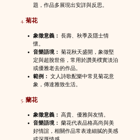
題，作品多展現出安詳與反思。
4.
菊花
象徵意義：
長壽、秋季及隱士情
懷。
音樂語境：
菊花秋天盛開，象徵堅
定與超脫世俗，常用於讚美樸實淡泊
或優雅老去的作品。
範例：
文人詩歌配樂中常見菊花意
象，傳達雅致生活。
5.
蘭花
象徵意義：
高貴、優雅與友情。
音樂語境：
蘭花代表品格高尚與美
好情誼，相關作品常表達細膩的美感
或深厚情感。