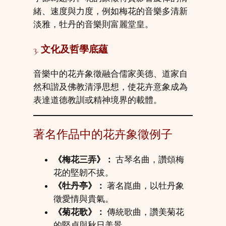
緒、速度與力度，例如梅花的音樂多清新
淡雅，牡丹的音樂則富麗堂皇。
3.
文化及哲學底蘊
音樂中的花卉象徵融合儒家美德、道家自
然和諧及佛教清淨思想，使花卉意象成為
表達道德教訓或精神境界的載體。
著名作品中的花卉象徵例子
《梅花三弄》：
古琴名曲，讚頌梅
花的堅韌不拔。
《牡丹亭》：
著名崑曲，以牡丹象
徵愛情與貴氣。
《菊花歌》：
傳統歌曲，讚美菊花
的堅貞與秋日美景。