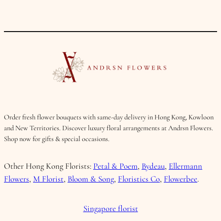
Order fresh flower bouquets with same-day delivery in Hong Kong, Kowloon
and New Territories. Discover luxury floral arrangements at Andrsn Flowers.
Shop now for gifts & special occasions.
Other Hong Kong Florists:
Petal & Poem
,
Bydeau
,
Ellermann
Flowers
,
M Florist
,
Bloom & Song
,
Floristics Co
,
Flowerbee
.
Singapore florist