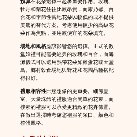
預算
在花朵選擇中起著重要作用。玫瑰、
牡丹和蘭花往往比較昂貴，而康乃馨、百
合花和季節性當地花朵以較低的成本提供
美麗的替代方案。考慮使用較少的高級花
朵作為焦點，並用較便宜的花朵填充。
場地和風格
應該影響您的選擇。正式的教
堂婚禮可能需要經典的玫瑰和百合，而海
灘儀式可以選用熱帶花朵如雞蛋花或天堂
鳥。鄉村穀倉場地與野花和花園品種搭配
得很好。
禮服相容性
比您想像的更重要。細節豐
富、大量珠飾的禮服適合簡單的花束，而
樸素的禮服可以承受更精緻的花卉佈置。
在做出選擇時考慮您禮服的領口、顏色和
整體風格。