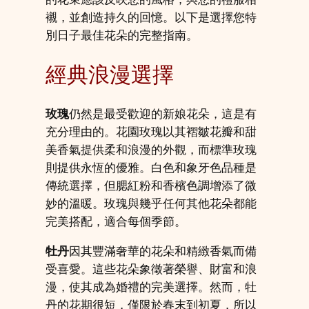
襯，並創造持久的回憶。以下是選擇您特
別日子最佳花朵的完整指南。
經典浪漫選擇
玫瑰
仍然是最受歡迎的新娘花朵，這是有
充分理由的。花園玫瑰以其褶皺花瓣和甜
美香氣提供柔和浪漫的外觀，而標準玫瑰
則提供永恆的優雅。白色和象牙色品種是
傳統選擇，但腮紅粉和香檳色調增添了微
妙的溫暖。玫瑰與幾乎任何其他花朵都能
完美搭配，適合每個季節。
牡丹
因其豐滿奢華的花朵和精緻香氣而備
受喜愛。這些花朵象徵著榮譽、財富和浪
漫，使其成為婚禮的完美選擇。然而，牡
丹的花期很短，僅限於春末到初夏，所以