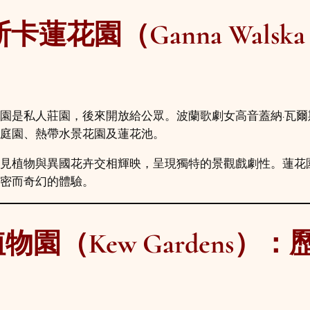
花園（Ganna Walska L
園是私人莊園，後來開放給公眾。波蘭歌劇女高音蓋納·瓦
庭園、熱帶水景花園及蓮花池。
見植物與異國花卉交相輝映，呈現獨特的景觀戲劇性。蓮花
密而奇幻的體驗。
園（Kew Gardens）