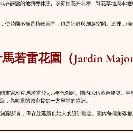
或在靜謐的池塘旁休憩。季節性花卉展示、野花草地與本地
，使花園不僅是植物天堂，也是社群與創意空間。這裡，崎
雷花園（Jardin Majo
國畫家雅克·馬若雷於1920年代創建。園內以鈷藍色建築、
蓮，為喧囂的城市提供一方寧靜的綠洲。
聖羅蘭所有，保存並延續創始人的設計理念。園內每個角落