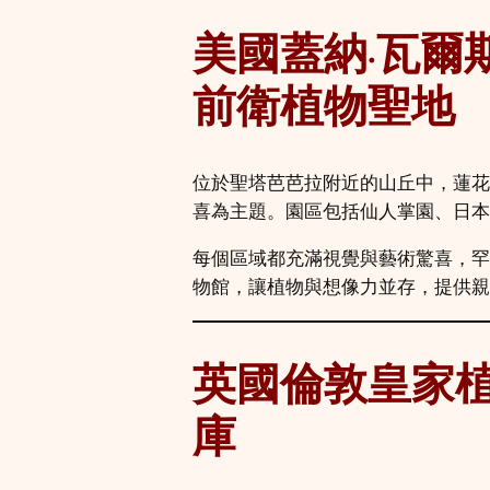
美國蓋納·瓦爾斯卡蓮
前衛植物聖地
位於聖塔芭芭拉附近的山丘中，蓮花
喜為主題。園區包括仙人掌園、日本
每個區域都充滿視覺與藝術驚喜，罕
物館，讓植物與想像力並存，提供親
英國倫敦皇家植物
庫