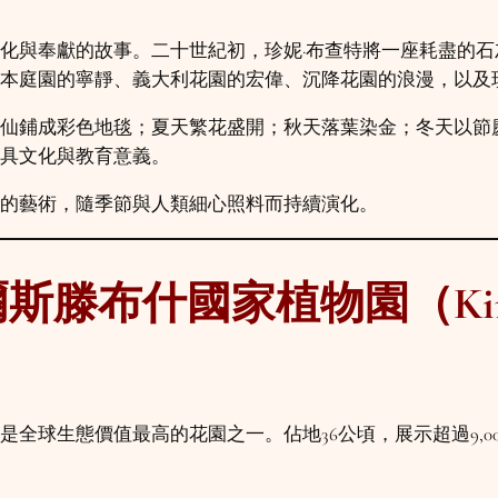
化與奉獻的故事。二十世紀初，珍妮·布查特將一座耗盡的
本庭園的寧靜、義大利花園的宏偉、沉降花園的浪漫，以及
仙鋪成彩色地毯；夏天繁花盛開；秋天落葉染金；冬天以節
具文化與教育意義。
的藝術，隨季節與人類細心照料而持續演化。
滕布什國家植物園（Kirste
全球生態價值最高的花園之一。佔地36公頃，展示超過9,0