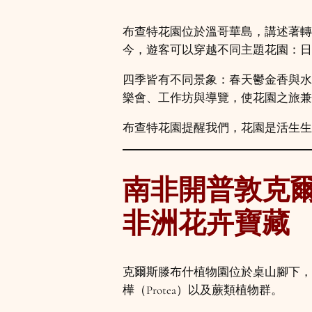
布查特花園位於溫哥華島，講述著轉
今，遊客可以穿越不同主題花園：日
四季皆有不同景象：春天鬱金香與水
樂會、工作坊與導覽，使花園之旅兼
布查特花園提醒我們，花園是活生生
南非開普敦克爾斯
非洲花卉寶藏
克爾斯滕布什植物園位於桌山腳下，是
樺（Protea）以及蕨類植物群。