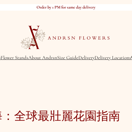
Order by 1 PM for same day delivery
p
Flower Stands
About Andrsn
Size Guide
Delivery
Delivery Locations
海：全球最壯麗花園指南