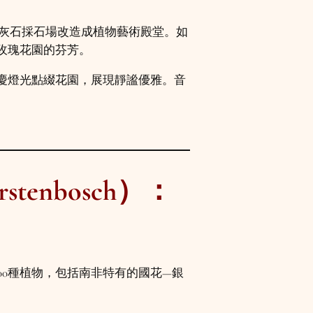
石灰石採石場改造成植物藝術殿堂。如
玫瑰花園的芬芳。
慶燈光點綴花園，展現靜謐優雅。音
nbosch）：
00種植物，包括南非特有的國花—銀