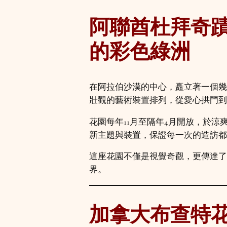
阿聯酋杜拜奇蹟花園
的彩色綠洲
在阿拉伯沙漠的中心，矗立著一個幾
壯觀的藝術裝置排列，從愛心拱門到
花園每年11月至隔年4月開放，於
新主題與裝置，保證每一次的造訪都
這座花園不僅是視覺奇觀，更傳達了
界。
加拿大布查特花園（