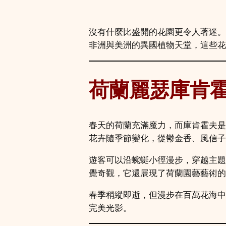
沒有什麼比盛開的花園更令人著迷。
非洲與美洲的異國植物天堂，這些花
荷蘭麗瑟庫肯霍夫
春天的荷蘭充滿魔力，而庫肯霍夫是
花卉隨季節變化，從鬱金香、風信子
遊客可以沿蜿蜒小徑漫步，穿越主題
覺奇觀，它還展現了荷蘭園藝藝術的
春季稍縱即逝，但漫步在百萬花海中
完美光影。