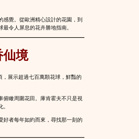
的感覺。從歐洲精心設計的花園，到
球最令人屏息的花卉勝地指南。
香仙境
頃，展示超過七百萬顆花球，鮮豔的
車俯瞰周圍花田。庫肯霍夫不只是視
化。
愛好者每年如約而來，尋找那一刻的