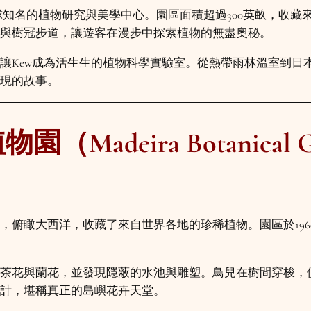
，是全球知名的植物研究與美學中心。園區面積超過300英畝，
與樹冠步道，讓遊客在漫步中探索植物的無盡奧秘。
讓Kew成為活生生的植物科學實驗室。從熱帶雨林溫室到日本
現的故事。
Madeira Botanical
，俯瞰大西洋，收藏了來自世界各地的珍稀植物。園區於196
茶花與蘭花，並發現隱蔽的水池與雕塑。鳥兒在樹間穿梭，
計，堪稱真正的島嶼花卉天堂。