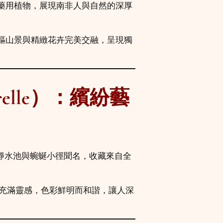
藥用植物，展現南非人與自然的深厚
嶇山景與精緻花卉完美交融，呈現獨
relle）：繽紛藝
寧靜水池與蜿蜒小徑聞名，收藏來自全
都充滿靈感，色彩鮮明而和諧，讓人深