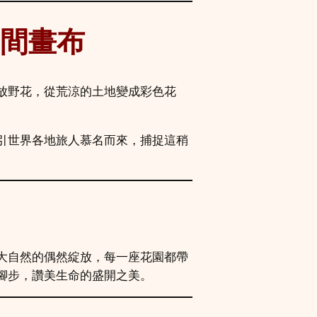
間畫布
放野花，從荒涼的土地變成彩色花
引世界各地旅人慕名而來，捕捉這稍
大自然的偶然綻放，每一座花園都帶
腳步，讚美生命的盛開之美。