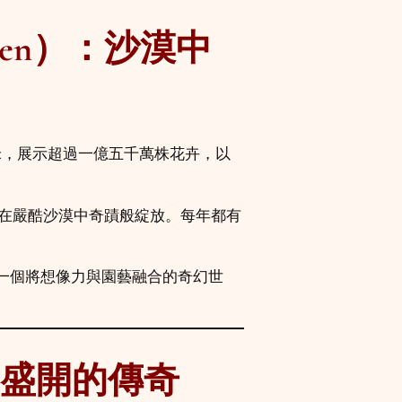
rden）：沙漠中
方米，展示超過一億五千萬株花卉，以
朵在嚴酷沙漠中奇蹟般綻放。每年都有
一個將想像力與園藝融合的奇幻世
）：盛開的傳奇