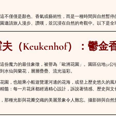
這不僅僅是顏色、香氣或藝術性，而是一種時間與自然暫停
園邀請旅人漫步、讚嘆，並沉浸在自然的奇觀中。以下是全
（Keukenhof）：鬱金
這份魔力的最佳象徵，被譽為「歐洲花園」。園區佔地32公
到水仙與蘭花，層層疊疊、流光溢彩。
花園，也能乘小船遊覽運河邊的花海，或登上歷史悠久的風
精髓：每一片花床都經過精心設計，訴說著情感、歷史與文
，那種光影與花瓣交織的美麗景象令人難忘。攝影師與自然