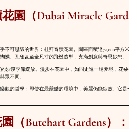
（Dubai Miracle Ga
乎不可思議的世界：杜拜奇蹟花園。園區面積達72,000平
蝴蝶、孔雀甚至全尺寸的飛機造型，充滿創意與奇思妙想。
涼爽的沙漠季節綻放。漫步在花園中，如同走進一場夢境，花
與眾不同。
樂觀的哲學：即使在最嚴酷的環境中，美麗仍能綻放。它是
Butchart Gardens