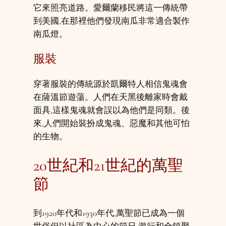
它來照亮道路。愛爾蘭移民將這一傳統帶
到美國,在那裡他們發現南瓜非常適合製作
南瓜燈。
服裝
穿著服裝的傳統源於凱爾特人相信鬼魂會
在薩溫節遊蕩。人們在天黑後離家時會戴
面具,這樣鬼魂就會誤以為他們是同類。後
來,人們開始裝扮成鬼魂、惡魔和其他可怕
的生物。
20世紀和21世紀的萬聖
節
到1920年代和1930年代,萬聖節已成為一個