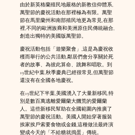
由於新英格蘭殖民地嚴格的新教信仰體系,
萬聖節的慶祝活動在那裡極為有限。萬聖
節在馬里蘭州和南部殖民地更為常見,在那
裡,不同的歐洲族裔和美洲原住民傳統融合,
創造出獨特的美國版萬聖節。
慶祝活動包括「遊樂聚會」,這是為慶祝收
穫而舉行的公共活動,鄰居們會分享關於死
者的故事、為彼此算命、跳舞和唱歌。到
19世紀中葉,秋季慶典已經很常見,但萬聖節
還沒有在全國各地慶祝。
在19世紀下半葉,美國湧入了大量新移民,特
別是數百萬逃離愛爾蘭大饑荒的愛爾蘭
人。這些新移民幫助在全國範圍內推廣了
萬聖節的慶祝活動。美國人開始穿著服裝
挨家挨戶索要食物或金錢,這種做法最終演
變成今天的「不給糖就搗蛋」傳統。