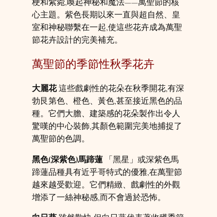
梗和紫菀,喚起神秘和魔法——萬聖節的核
心主題。紫色長期以來一直與超自然、皇
室和神秘聯繫在一起,使這些花卉成為萬聖
節花卉設計的完美補充。
萬聖節的季節性秋季花卉
大麗花
這些戲劇性的花朵在秋季開花,有深
勃艮第色、橙色、黃色,甚至接近黑色的品
種。它們大膽、建築感的花朵製作出令人
驚嘆的中心裝飾,其顏色範圍完美地捕捉了
萬聖節的色調。
黑色(深紫色)馬蹄蓮
「黑星」或深紫色馬
蹄蓮品種具有近乎哥特式的優雅,在萬聖節
越來越受歡迎。它們精緻、戲劇性的外觀
增添了一絲神秘感,而不會過於恐怖。