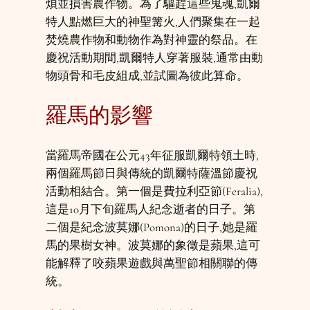
煩並損害農作物。為了驅趕這些鬼魂,凱爾
特人點燃巨大的神聖篝火,人們聚集在一起
焚燒農作物和動物作為對神靈的祭品。在
慶祝活動期間,凱爾特人穿著服裝,通常由動
物頭骨和毛皮組成,並試圖為彼此算命。
羅馬的影響
當羅馬帝國在公元43年征服凱爾特領土時,
兩個羅馬節日與傳統的凱爾特薩溫節慶祝
活動相結合。第一個是費拉利亞節(Feralia),
這是10月下旬羅馬人紀念逝者的日子。第
二個是紀念波莫娜(Pomona)的日子,她是羅
馬的果樹女神。波莫娜的象徵是蘋果,這可
能解釋了咬蘋果遊戲與萬聖節相關聯的傳
統。