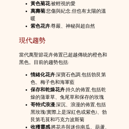
黃色菊花
:被輕視的愛
萬壽菊
:悲傷與紀念,但也有太陽的溫
暖
紫色花卉
:尊嚴、神秘與超自然
現代趨勢
當代萬聖節花卉佈置已超越傳統的橙色和
黑色。目前的趨勢包括:
情緒化花卉
:深寶石色調,包括勃艮第
色、梅子色和海軍藍
保存和乾燥花卉
:持久的佈置,包括乾
燥的蒲葦草、兔尾草和保存的玫瑰
哥特式浪漫
:深沉、浪漫的佈置,包括
黑玫瑰(實際上是深紅色或紫色)、勃
艮第毛茛和巧克力波斯菊
收穫靈感
:將花卉與迷你南瓜、葫蘆、