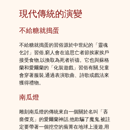
現代傳統的演變
不給糖就搗蛋
不給糖就搗蛋的習俗源於中世紀的「靈魂
乞討」習俗,窮人會在追思亡者節挨家挨戶
接受食物,以換取為死者祈禱。它也與蘇格
蘭和愛爾蘭的「化裝遊戲」習俗有關,兒童
會穿著服裝,通過表演歌曲、詩歌或戲法來
獲得禮物。
南瓜燈
雕刻南瓜燈的傳統來自一個關於名叫「吝
嗇傑克」的愛爾蘭神話,他欺騙了魔鬼,被註
定要帶著一個挖空的蕪菁在地球上漫遊,用