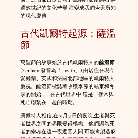
過數世紀的文化轉變,演變成我們今天所知
的現代慶典。
古代凱爾特起源：薩溫
節
萬聖節的故事始於古代凱爾特人的
薩溫節
(Samhain,發音為「sow-in」),由居住在現今
愛爾蘭、英國和法國北部地區的凱爾特人
慶祝。薩溫節標誌著收穫季節的結束和冬
季的開始——在古代世界中,這是一個常與
死亡聯繫在一起的時期。
凱爾特人相信,在10月31日的夜晚,生者與死
者世界之間的界限變得模糊。他們認為死
者的靈魂在這一夜返回人間,可能會製造麻