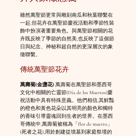
雖然萬聖節更常與雕刻南瓜和秋葉聯繫在
一起,但花卉在萬聖節慶祝活動和季節性裝
飾中扮演著重要角色。與萬聖節相關的花
卉既反映了季節的自然美,也反映了這個節
日與紀念、神秘和超自然的更深層次的象
徵聯繫。
傳統萬聖節花卉
萬壽菊(金盞花)
萬壽菊在萬聖節和墨西哥
文化中相關的亡靈節(Día de los Muertos)慶
祝活動中具有特殊意義。他們相信,其鮮豔
的橙色和黃色花朵以其明亮的顏色和獨特
的香味引導靈魂回到生者的世界。在墨西
哥傳統中,萬壽菊被稱為「flor de muerto」
(死者之花),用於創建從墳墓到家庭祭壇的