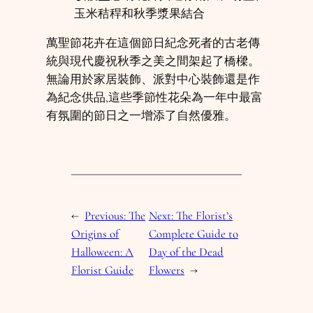
玉米秸稈和秋季漿果結合
萬聖節花卉在這個節日紀念死者的古老傳
統與現代慶祝秋季之美之間架起了橋樑。
無論用於家居裝飾、派對中心裝飾還是作
為紀念供品,這些季節性花朵為一年中最富
有氛圍的節日之一增添了自然優雅。
←
Previous:
The
Next:
The Florist’s
Origins of
Complete Guide to
Halloween: A
Day of the Dead
Florist Guide
Flowers
→