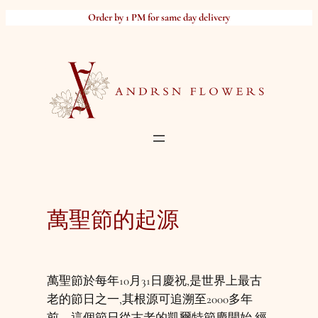
Skip
Order by 1 PM for same day delivery
to
content
萬聖節的起源
萬聖節於每年10月31日慶祝,是世界上最古
老的節日之一,其根源可追溯至2000多年
前。這個節日從古老的凱爾特節慶開始,經