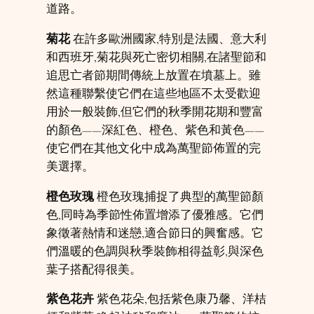
道路。
菊花
在許多歐洲國家,特別是法國、意大利
和西班牙,菊花與死亡密切相關,在諸聖節和
追思亡者節期間傳統上放置在墳墓上。雖
然這種聯繫使它們在這些地區不太受歡迎
用於一般裝飾,但它們的秋季開花期和豐富
的顏色——深紅色、橙色、紫色和黃色——
使它們在其他文化中成為萬聖節佈置的完
美選擇。
橙色玫瑰
橙色玫瑰捕捉了典型的萬聖節顏
色,同時為季節性佈置增添了優雅感。它們
象徵著熱情和迷戀,適合節日的興奮感。它
們溫暖的色調與秋季裝飾相得益彰,與深色
葉子搭配得很美。
紫色花卉
紫色花朵,包括紫色康乃馨、洋桔