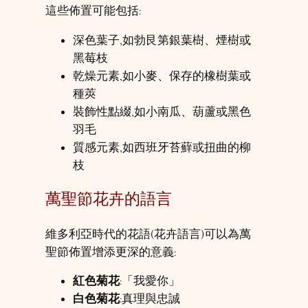
這些佈置可能包括:
深色葉子,如勃艮第銀葉樹、煙樹或
黑莓枝
乾燥元素,如小麥、保存的橡樹葉或
種莢
裝飾性點綴,如小南瓜、葫蘆或黑色
羽毛
質感元素,如西班牙苔蘚或扭曲的柳
枝
萬聖節花卉的語言
維多利亞時代的花語(花卉語言)可以為萬
聖節佈置增添更深的意義:
紅色菊花
:「我愛你」
白色菊花
:真理與忠誠