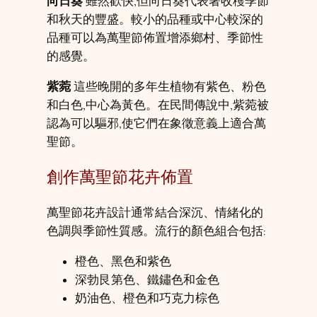
向日葵
雖然歡快,但向日葵代表著收穫季節
和秋天的豐盛。較小的品種或中心較深的
品種可以為萬聖節佈置增添鄉村、季節性
的感覺。
紫菀
這些晚開的多年生植物有紫色、粉色
和白色,中心為黃色。在民間傳說中,紫菀被
認為可以驅邪,使它們在象徵意義上適合萬
聖節。
創作萬聖節花卉佈置
萬聖節花卉設計通常結合深沉、情緒化的
色調與季節性質感。流行的顏色組合包括:
橙色、黑色和紫色
深勃艮第色、鐵鏽色和金色
奶油色、橙色和巧克力棕色