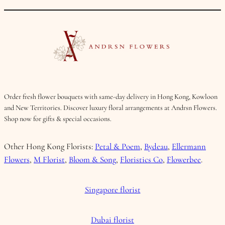
Order fresh flower bouquets with same-day delivery in Hong Kong, Kowloon
and New Territories. Discover luxury floral arrangements at Andrsn Flowers.
Shop now for gifts & special occasions.
Other Hong Kong Florists:
Petal & Poem
,
Bydeau
,
Ellermann
Flowers
,
M Florist
,
Bloom & Song
,
Floristics Co
,
Flowerbee
.
Singapore florist
Dubai florist