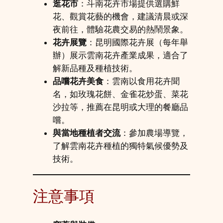
逛花市
：斗南花卉市場提供選購鮮
花、觀賞花藝的機會，建議清晨或深
夜前往，體驗花農交易的熱鬧景象。
花卉展覽
：昆明國際花卉展（每年舉
辦）展示雲南花卉產業成果，適合了
解新品種及種植技術。
品嚐花卉美食
：雲南以食用花卉聞
名，如玫瑰花餅、金雀花炒蛋、菜花
沙拉等，推薦在昆明或大理的餐廳品
嚐。
與當地種植者交流
：參加農場導覽，
了解雲南花卉種植的獨特氣候優勢及
技術。
注意事項