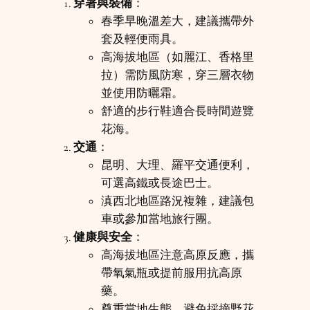
穿著與裝備
：
春季早晚溫差大，建議攜帶外
套及輕便雨具。
高海拔地區（如麗江、香格里
拉）需防風防寒，穿三層衣物
並使用防曬霜。
舒適的步行鞋適合長時間遊覽
花海。
交通
：
昆明、大理、羅平交通便利，
可選高鐵或長途巴士。
滇西北地區路況複雜，建議包
車或參加當地旅行團。
健康與安全
：
高海拔地區注意高原反應，攜
帶氧氣瓶或提前服用抗高原
藥。
尊重當地生態，避免採摘野花