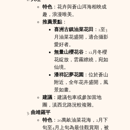
特色
：花卉與蒼山洱海相映成
趣，浪漫唯美。
推薦景點
：
喜洲古鎮油菜花田
：2至3
月油菜花盛開，適合攝影
愛好者。
無量山櫻花谷
：12月冬櫻
花綻放，雲霧繚繞，宛如
仙境。
潘祥記夢花園
：位於蒼山
附近，全年花卉盛開，風
景如畫。
建議
：建議包車或參加當地
團，滇西北路況較複雜。
曲靖羅平
特色
：20萬畝油菜花海，2月下
旬至4月上旬為最佳觀賞期，被