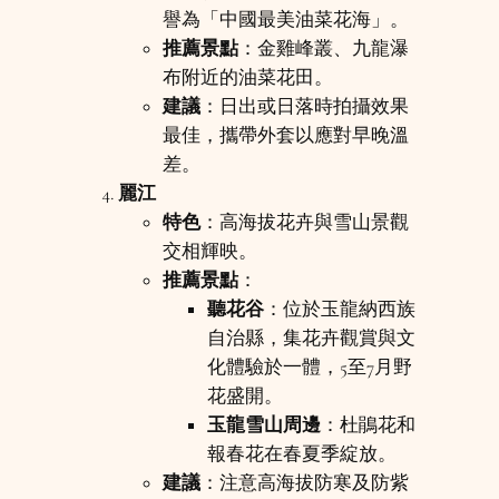
譽為「中國最美油菜花海」。
推薦景點
：金雞峰叢、九龍瀑
布附近的油菜花田。
建議
：日出或日落時拍攝效果
最佳，攜帶外套以應對早晚溫
差。
麗江
特色
：高海拔花卉與雪山景觀
交相輝映。
推薦景點
：
聽花谷
：位於玉龍納西族
自治縣，集花卉觀賞與文
化體驗於一體，5至7月野
花盛開。
玉龍雪山周邊
：杜鵑花和
報春花在春夏季綻放。
建議
：注意高海拔防寒及防紫