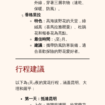
外線，穿著三層衣物（速乾、
保暖、防風）。
香格里拉
特色
：高海拔野花的天堂，綠
絨蒿（喜馬拉雅罌粟）、杜鵑
花和報春花為亮點。
最佳時間
：5至7月。
建議
：攜帶防風防寒裝備，適
合喜歡探險的野花愛好者。
行程建議
以下為5天4夜的賞花行程，涵蓋昆明、大
理和羅平：
第一天：抵達昆明
上午：遊覽世博園，欣賞蘭花