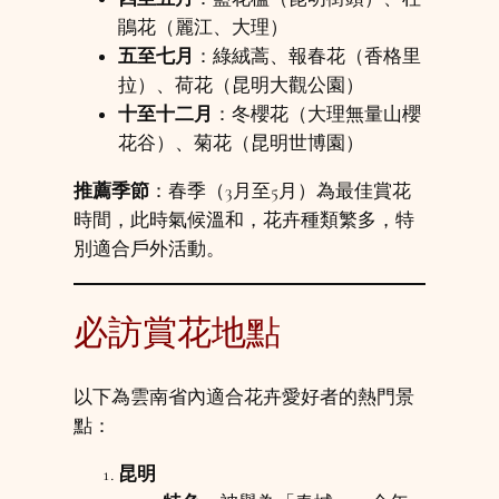
鵑花（麗江、大理）
五至七月
：綠絨蒿、報春花（香格里
拉）、荷花（昆明大觀公園）
十至十二月
：冬櫻花（大理無量山櫻
花谷）、菊花（昆明世博園）
推薦季節
：春季（3月至5月）為最佳賞花
時間，此時氣候溫和，花卉種類繁多，特
別適合戶外活動。
必訪賞花地點
以下為雲南省內適合花卉愛好者的熱門景
點：
昆明