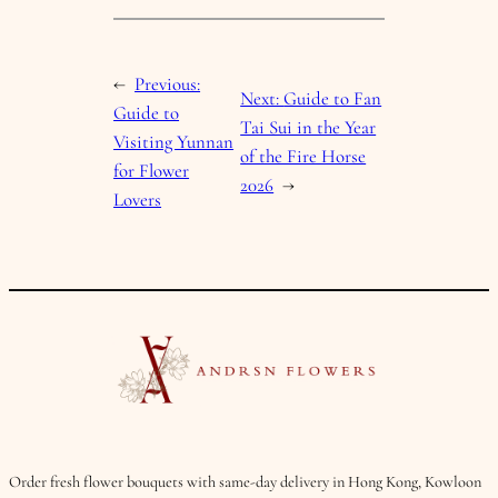
←
Previous:
Next:
Guide to Fan
Guide to
Tai Sui in the Year
Visiting Yunnan
of the Fire Horse
for Flower
2026
→
Lovers
Order fresh flower bouquets with same-day delivery in Hong Kong, Kowloon