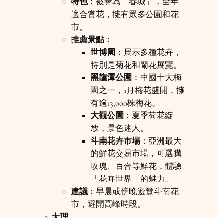
特色
：被譽為「春城」，全年
適合賞花，擁有眾多公園和花
市。
推薦景點
：
世博園
：展示多種花卉，
特別是菊花和蘭花展覽。
黑龍潭公園
：中國十大梅
園之一，1月梅花盛開，擁
有逾13,000株梅花。
大觀公園
：夏季荷花綻
放，景色迷人。
斗南花卉市場
：亞洲最大
的鮮花交易市場，可選購
玫瑰、百合等鮮花，體驗
「花卉世界」的魅力。
建議
：早晨或傍晚遊覽斗南花
市，避開高峰時段。
大理