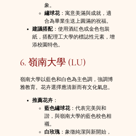
象。
繡球花
：寓意美滿與成就，適
合為畢業生送上圓滿的祝福。
建議搭配
：使用酒紅色或金色包裝
紙，搭配理工大學的標誌性元素，增
添校園特色。
6. 嶺南大學 (LU)
嶺南大學以藍色和白色為主色調，強調博
雅教育。花卉選擇應清新而有文化氣息。
推薦花卉
：
藍色繡球花
：代表完美與和
諧，與嶺南大學的藍色校色相
襯。
白玫瑰
：象徵純潔與新開始，