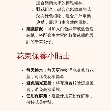
適合嶺南大學的博雅精神。
野花組合
：融合色彩繽紛的花
朵與綠色植物，適合戶外畢業
典禮，展現自由奔放的風格。
建議搭配
：可加入白色緞帶或藍色包
裝紙，搭配嶺南大學的校徽或簡約設
計的畢業公仔。
花束保養小貼士
每天換水
：每天更換乾淨水並修剪花
莖，可延長花束壽命。
避免陽光直射
：將花束置於陰涼通風
處，避免高溫環境。
使用保鮮劑
：適量使用花粉保鮮劑，
保持花朵鮮豔。