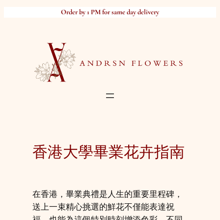
Skip
Order by 1 PM for same day delivery
to
content
香港大學畢業花卉指南
在香港，畢業典禮是人生的重要里程碑，
送上一束精心挑選的鮮花不僅能表達祝
福，也能為這個特別時刻增添色彩。不同