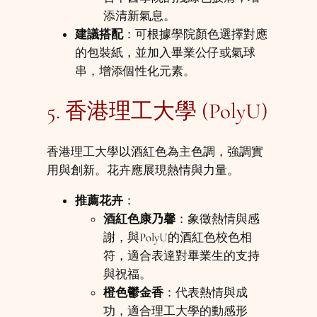
添清新氣息。
建議搭配
：可根據學院顏色選擇對應
的包裝紙，並加入畢業公仔或氣球
串，增添個性化元素。
5. 香港理工大學 (PolyU)
香港理工大學以酒紅色為主色調，強調實
用與創新。花卉應展現熱情與力量。
推薦花卉
：
酒紅色康乃馨
：象徵熱情與感
謝，與PolyU的酒紅色校色相
符，適合表達對畢業生的支持
與祝福。
橙色鬱金香
：代表熱情與成
功，適合理工大學的動感形