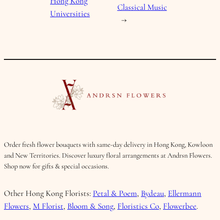
Hong Kong
Classical Music
Universities
→
Order fresh flower bouquets with same-day delivery in Hong Kong, Kowloon
and New Territories. Discover luxury floral arrangements at Andrsn Flowers.
Shop now for gifts & special occasions.
Other Hong Kong Florists:
Petal & Poem
,
Bydeau
,
Ellermann
Flowers
,
M Florist
,
Bloom & Song
,
Floristics Co
,
Flowerbee
.