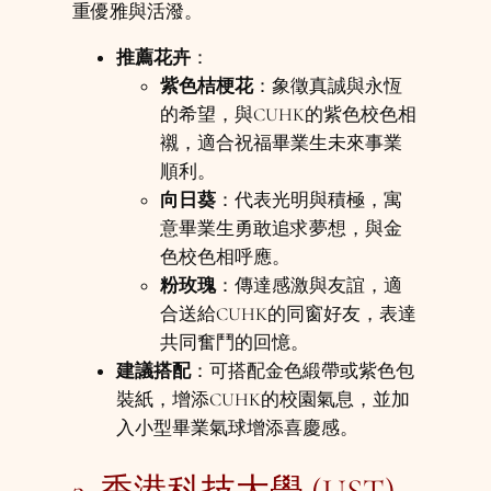
重優雅與活潑。
推薦花卉
：
紫色桔梗花
：象徵真誠與永恆
的希望，與CUHK的紫色校色相
襯，適合祝福畢業生未來事業
順利。
向日葵
：代表光明與積極，寓
意畢業生勇敢追求夢想，與金
色校色相呼應。
粉玫瑰
：傳達感激與友誼，適
合送給CUHK的同窗好友，表達
共同奮鬥的回憶。
建議搭配
：可搭配金色緞帶或紫色包
裝紙，增添CUHK的校園氣息，並加
入小型畢業氣球增添喜慶感。