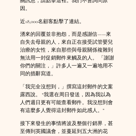
關訊息，請點擊這裡。我們不會詢問原
因。
近18,000名顧客點擊了連結。
湧來的回覆並非抱怨，而是感謝信——來
自失去母親的人，來自正在接受試管嬰兒
治療的女性，來自那些與母親關係複雜到
無法用一封促銷郵件來觸及的人。 「謝謝
你們的關注，」許多人一遍又一遍地用不
同的措辭寫道。
「我完全沒想到，」撰寫這封郵件的文案
露西說。 “我選在周日發送，因為我以為
人們週日更有可能查看郵件。我沒想到會
有這麼多人覺得這封郵件如此感人。”
接下來發生的事情將波及整個行銷界，甚
至傳到英國議會，並蔓延到五大洲的花