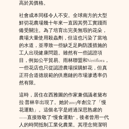
高於其價格。
社會成本同樣令人不安。全球南方的大型
鮮切花農場幾十年來一直因其勞工實踐而
備受關注。為了培育出完美無瑕的花朵，
農場大量使用殺蟲劑，但這也污染了當地
的水道，並導致一些缺乏足夠防護措施的
工人出現健康問題。雖然有一些認證項
目，例如公平貿易、雨林聯盟和Veriflora，
一些花店也只從認證農場採購鮮花，但真
正符合道德規範的供應鏈的市場滲透率仍
然有限。
這時，居住在西雅圖的作家兼倡議者黛布
拉‧普林辛出現了。她於2013年創立了「慢
花運動」。這個名字是經過深思熟慮的
——直接致敬了“慢食運動”，後者曾用一代
人的時間抵制工業化農業。其理念簡潔明