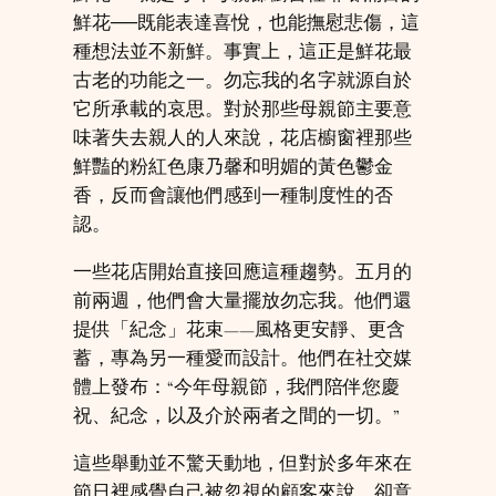
鮮花──既能表達喜悅，也能撫慰悲傷，這
種想法並不新鮮。事實上，這正是鮮花最
古老的功能之一。勿忘我的名字就源自於
它所承載的哀思。對於那些母親節主要意
味著失去親人的人來說，花店櫥窗裡那些
鮮豔的粉紅色康乃馨和明媚的黃色鬱金
香，反而會讓他們感到一種制度性的否
認。
一些花店開始直接回應這種趨勢。五月的
前兩週，他們會大量擺放勿忘我。他們還
提供「紀念」花束——風格更安靜、更含
蓄，專為另一種愛而設計。他們在社交媒
體上發布：“今年母親節，我們陪伴您慶
祝、紀念，以及介於兩者之間的一切。”
這些舉動並不驚天動地，但對於多年來在
節日裡感覺自己被忽視的顧客來說，卻意