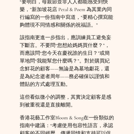
“要明白，母親節並非人人都能感受到快
樂，”新加坡花店 Petal & Poem 為其業內同
行編寫的一份指南中寫道，“要精心撰寫能
夠體現不同情感和關係的祝福語。”
該指南更進一步指出，應訓練員工避免妄
下斷言。不要問“您想給媽媽買什麼？”，
而應該問“您今天在慶祝誰的生日？”或簡
單地問“我能幫您什麼嗎？”。對於購買紀
念鮮花的顧客——無論是為墓地獻花，還
是為紀念逝者周年——務必確保以謹慎和
體貼的方式處理互動。
這些看似微小的調整，其實決定顧客是感
到被重視還是直接離開。
香港花藝工作室Bloom & Song在一份類似的
指南中建議：“考慮使用包容性語言，承認
顧客的不同經歷。傳遞同情和支持可以促