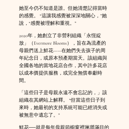
她至今仍不知道是誰。但她清楚記得當時
的感覺。 “這讓我感覺被深深地關心，”她
說，“感覺被理解和重視。”
2020年，她創立了非營利組織「永恆綻
放」（Evermore Blooms），旨在為流產的
母親們送上鮮花——在她們失去孩子的周
年紀念日，或原本預產期當天。該組織與
全國各地的當地花店合作，其中許多花店
以成本價提供服務，或完全無償奉獻時
間。
「這些日子是母親永遠不會忘記的，」該
組織在其網站上解釋。 “但當這些日子到
來時，她最初的支持系統可能已經消失或
被無意中遺忘了。”
鮮花──就是每年母親節櫥窗裡琳瑯滿目的