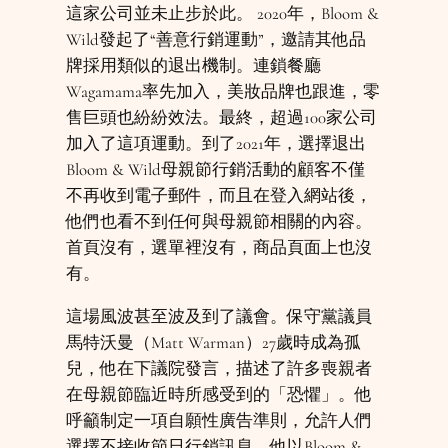
這家公司並未止步於此。 2020年，Bloom &
Wild發起了“善意行銷運動”，邀請其他品
牌採用類似的退出機制。連鎖餐廳
Wagamama率先加入，美妝品牌也跟進，零
售巨頭也紛紛效法。最終，超過100家公司
加入了這項運動。到了2021年，選擇退出
Bloom & Wild母親節行銷活動的顧客不僅
不再收到電子郵件，而且在登入網站後，
他們也看不到任何與母親節相關的內容。
首頁沒有，選單裡沒有，商品頁面上也沒
有。
這場風波甚至波及到了議會。保守黨議員
馬特沃曼（Matt Warman）27歲時成為孤
兒，他在下議院發言，描述了許多喪親者
在母親節臨近時所感受到的「恐懼」。他
呼籲制定一項自願性廣告準則，允許人們
選擇不接收節日行銷訊息。他以Bloom &