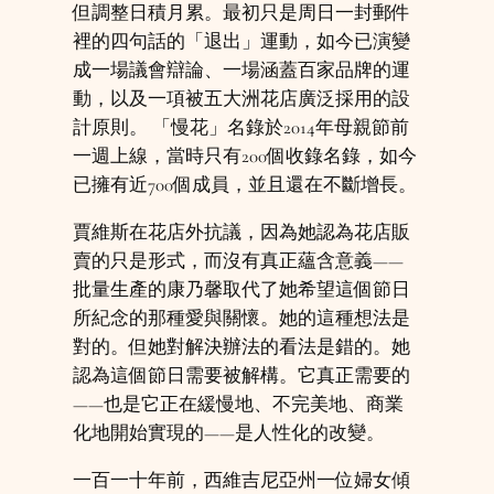
但調整日積月累。最初只是周日一封郵件
裡的四句話的「退出」運動，如今已演變
成一場議會辯論、一場涵蓋百家品牌的運
動，以及一項被五大洲花店廣泛採用的設
計原則。 「慢花」名錄於2014年母親節前
一週上線，當時只有200個收錄名錄，如今
已擁有近700個成員，並且還在不斷增長。
賈維斯在花店外抗議，因為她認為花店販
賣的只是形式，而沒有真正蘊含意義——
批量生產的康乃馨取代了她希望這個節日
所紀念的那種愛與關懷。她的這種想法是
對的。但她對解決辦法的看法是錯的。她
認為這個節日需要被解構。它真正需要的
——也是它正在緩慢地、不完美地、商業
化地開始實現的——是人性化的改變。
一百一十年前，西維吉尼亞州一位婦女傾