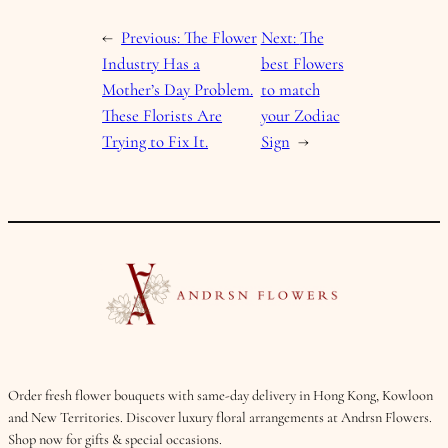
←
Previous:
The Flower
Next:
The
Industry Has a
best Flowers
Mother’s Day Problem.
to match
These Florists Are
your Zodiac
Trying to Fix It.
Sign
→
Order fresh flower bouquets with same-day delivery in Hong Kong, Kowloon
and New Territories. Discover luxury floral arrangements at Andrsn Flowers.
Shop now for gifts & special occasions.