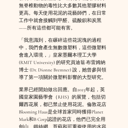
無脊椎動物的毒性比大多數其他塑膠材料
更高。每天使用花泥的花藝師們，在日常
工作中就會接觸到甲醛、硫酸鋇和炭黑
——所有這些都可能有害。
「我意識到，在碾碎這些花泥塊的過程
中，我們會產生無數微塑料，這些微塑料
會進入環境，」皇家墨爾本理工大學
(RMIT University) 的研究員迪翁·布雷姆納
博士 (Dr. Dionne Bremner) 說，她曾參與領
導了第一項關於微塑料影響的大型研究。
業界已經開始做出回應。自2023年起，英
國皇家園藝學會（RHS）的展覽，包括切
爾西花展，都已禁止使用花泥。倫敦花店
Blooming Haus是全球首家同時獲得Planet
Mark和B Corp認證的花店，他們已完全用
劍山、鐵絲網、苔蘚和可重複使用的水容