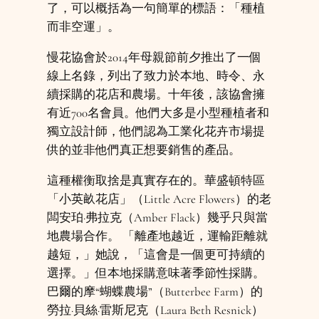
了，可以概括為一句簡單的標語：「種植
而非空運」。
慢花協會於2014年母親節前夕推出了一個
線上名錄，列出了致力於本地、時令、永
續採購的花店和農場。十年後，該協會擁
有近700名會員。他們大多是小型種植者和
獨立設計師，他們認為工業化花卉市場提
供的並非他們真正想要銷售的產品。
這種權衡取捨是真實存在的。華盛頓特區
「小英畝花店」（Little Acre Flowers）的老
闆安珀·弗拉克（Amber Flack）幾乎只與當
地農場合作。 「離產地越近，運輸距離就
越短，」她說，「這會是一個更可持續的
選擇。」但本地採購意味著季節性採購。
巴爾的摩“蝴蝶農場”（Butterbee Farm）的
勞拉·貝絲·雷斯尼克（Laura Beth Resnick）