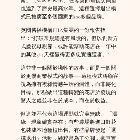
南」（Slow Flowers）在母親節前後訪問量
也達到了歷史最高水準。這種選擇退出模
式已推廣至多個國家的100多個品牌。
英國傳播機構PHA集團的一份報告指
出：“打破常規總是有風險的。但以創新方
式慶祝母親節，或許能幫助花店在一年中
的其他364天裡贏得更多忠實擁護者。”
這並非一個關於犧牲的故事，而是一個關
於更優商業模式的故事──這種模式將顧客
視為擁有複雜情感生活的個體，而非轉化
目標。那些做出這種轉變的花店所發現的
驚人之處並非在於成本，而在於收益。
但這並不代表這場運動就完美無缺。 「漂
綠」現象確實存在：有些農場將進口鮮花
包裝成本地種植出售。有些品牌發起「選
擇退出」活動，純粹是為了公關，毫無實