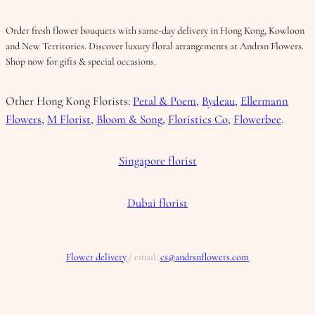
Order fresh flower bouquets with same-day delivery in Hong Kong, Kowloon
and New Territories. Discover luxury floral arrangements at Andrsn Flowers.
Shop now for gifts & special occasions.
Other Hong Kong Florists:
Petal & Poem
,
Bydeau
,
Ellermann
Flowers
,
M Florist
,
Bloom & Song
,
Floristics Co
,
Flowerbee
.
Singapore florist
Dubai florist
Flower delivery
/ email:
cs@andrsnflowers.com