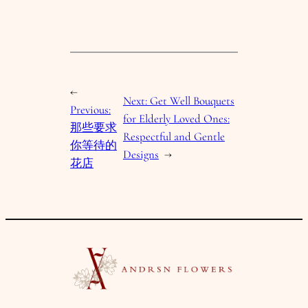
←
Next:
Get Well Bouquets
Previous:
for Elderly Loved Ones:
那些要求
Respectful and Gentle
你等待的
Designs
→
花店